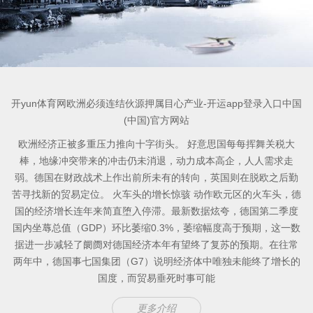
开yun体育网欧洲必须连结伙源押属目心产业-开运app登录入口中国
(中国)官方网站
欧洲经济正被多重压力推向十字街头。 好意思国每每挥舞关税大
棒，地缘冲突带来的冲击仍未消退，动力成本高企，人人需求走
弱。德国在财政战术上作出前所未有的转向，英国则在脱欧之后勤
苦寻找新的贸易定位。 火车头的增长惊骇 动作欧元区的火车头，德
国的经济增长连年来简直堕入停滞。最新数据炫夸，德国第二季度
国内坐蓐总值（GDP）环比萎缩0.3%，萎缩幅度高于预期，这一数
据进一步减轻了阛阓对德国经济本年有望终了复苏的预期。在往常
两年中，德国事七国集团（G7）说明经济体中唯独未能终了增长的
国度，而贸易垂死时事可能
更多介绍