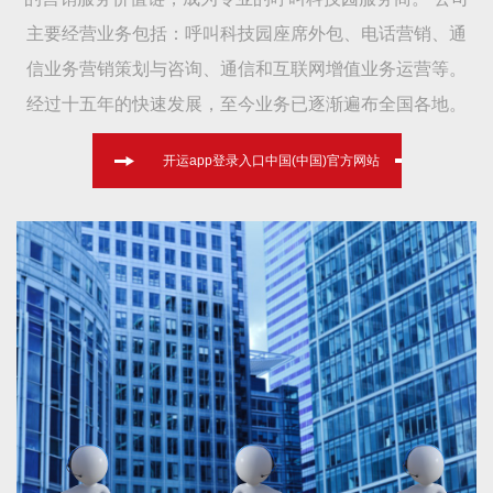
主要经营业务包括：呼叫科技园座席外包、电话营销、通
信业务营销策划与咨询、通信和互联网增值业务运营等。
经过十五年的快速发展，至今业务已逐渐遍布全国各地。
开运app登录入口中国(中国)官方网站